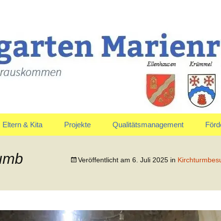
uskommen
en Marienrachdo
Eltern & Kita
Projekte
Qualitätsmanagement
Förd
Elternausschuss
Jahreskreis
Vors
umb
Veröffentlicht am
6. Juli 2025
in
Kirchturmbesu
Anmeldung & Aufnahme