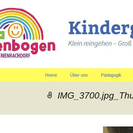
Klein reingehen – Groß ra
Kindergart
Springe
Home
Über uns
Pädagogik
zum
Inhalt
Träger
Gruppen
IMG_3700.jpg_Th
Leitbild und Leitziele
Team
Organigramm
Verpflegung
Qualitätspolitik
Tagesablauf