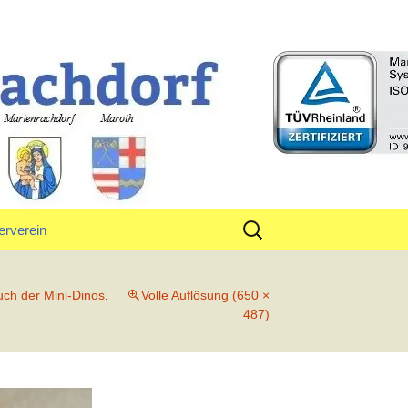
rf
Suchen
erverein
nach:
tand
ch der Mini-Dinos
.
Volle Auflösung (650 ×
487)