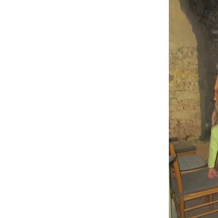
Öffnungszeiten
Aktivitäten
Räume
Kontakte
Virtueller Run
Entwicklung unserer
Drinnen
Einrichtung
Draußen