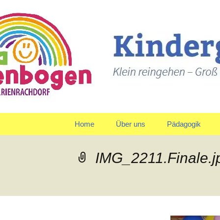
Klein reingehen – Groß ra
Kindergart
Springe
Home
Über uns
Pädagogik
zum
Inhalt
Träger
Gruppen
IMG_2211.Finale.
Leitbild und Leitziele
Team
Organigramm
Verpflegung
Qualitätspolitik
Tagesablauf