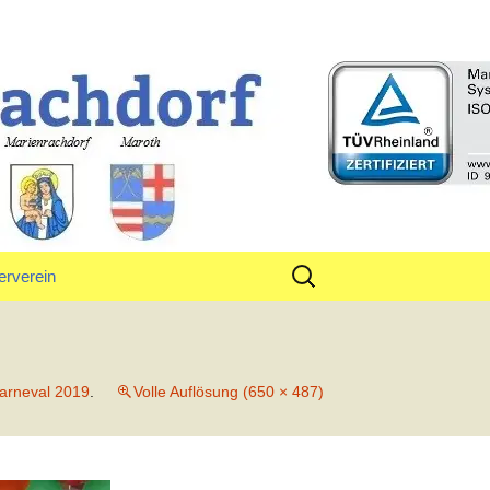
rf
Suchen
erverein
nach:
tand
arneval 2019
.
Volle Auflösung (650 × 487)