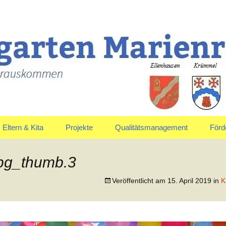
uskommen
en Marienrachdo
Eltern & Kita
Projekte
Qualitätsmanagement
Förd
Elternausschuss
Jahreskreis
Vors
jpg_thumb.3
Anmeldung & Aufnahme
Veröffentlicht am
15. April 2019
in
K