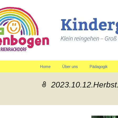
Klein reingehen – Groß ra
Kindergart
Springe
Home
Über uns
Pädagogik
zum
Inhalt
Träger
Gruppen
2023.10.12.Herbst
Leitbild und Leitziele
Team
Organigramm
Verpflegung
Qualitätspolitik
Tagesablauf