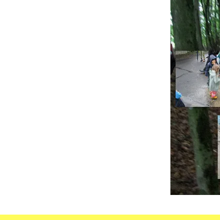
Öffnungszeiten
Aktivitäten
Räume
Kontakte
Virtueller Run
Entwicklung unserer
Drinnen
Einrichtung
Draußen