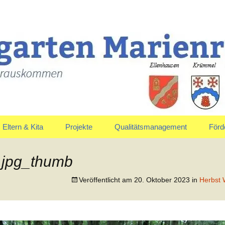
uskommen
en Marienrachdo
Eltern & Kita
Projekte
Qualitätsmanagement
Förd
Elternausschuss
Jahreskreis
Vors
.jpg_thumb
Anmeldung & Aufnahme
Veröffentlicht am
20. Oktober 2023
in
Herbst 