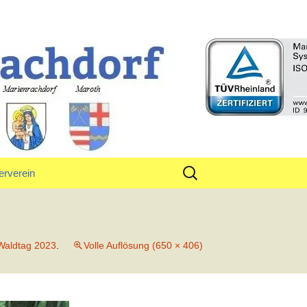
rf
Suchen
erverein
nach:
tand
Waldtag 2023
.
Volle Auflösung (650 × 406)