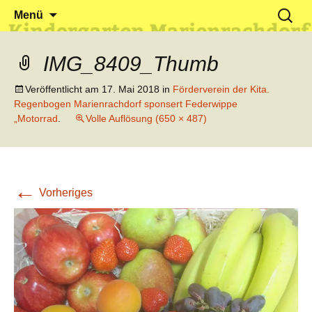
Klein reingehen – Groß rauskommen
Kindergarten Marienrachdorf
Springe
Suchen
Menü
zum
nach:
Inhalt
IMG_8409_Thumb
Veröffentlicht am
17. Mai 2018
in
Förderverein der Kita.
Regenbogen Marienrachdorf sponsert Federwippe
„Motorrad
.
Volle Auflösung (650 × 487)
←
Vorheriges