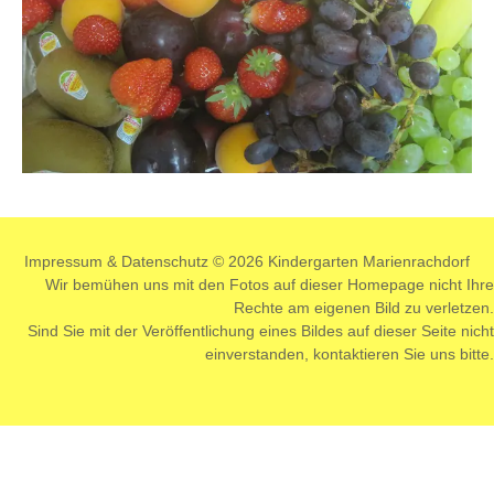
Impressum
&
Datenschutz
© 2026 Kindergarten Marienrachdorf
Wir bemühen uns mit den Fotos auf dieser Homepage nicht Ihre
Rechte am eigenen Bild zu verletzen.
Sind Sie mit der Veröffentlichung eines Bildes auf dieser Seite nicht
einverstanden,
kontaktieren
Sie uns bitte.