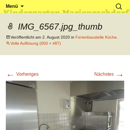
Klein reingehen – Groß rauskommen
Kindergarten Marienrachdorf
Springe
Suchen
Menü
zum
nach:
Inhalt
IMG_6567.jpg_thumb
Veröffentlicht am
2. August 2020
in
Ferienbaustelle Küche
.
Volle Auflösung (650 × 487)
←
→
Vorheriges
Nächstes