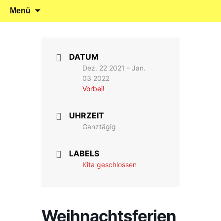
Klein reingehen – Groß rauskommen
Kindergarten Marienrachdorf
Springe
Suchen
Menü
zum
nach:
Inhalt
DATUM
Dez. 22 2021
- Jan.
03 2022
Vorbei!
UHRZEIT
Ganztägig
LABELS
Kita geschlossen
Weihnachtsferien