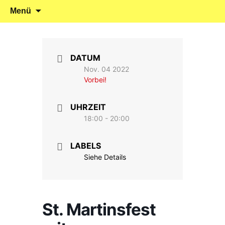
Klein reingehen – Groß rauskommen
Kindergarten Marienrachdorf
Springe
Suchen
Menü
zum
nach:
Inhalt
DATUM
Nov. 04 2022
Vorbei!
UHRZEIT
18:00 - 20:00
LABELS
Siehe Details
St. Martinsfest