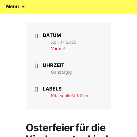
Klein reingehen – Groß rauskommen
Kindergarten Marienrachdorf
Springe
Suchen
Menü
zum
nach:
Inhalt
DATUM
Apr. 17 2025
Vorbei!
UHRZEIT
Ganztägig
LABELS
Kita schließt früher
Osterfeier für die