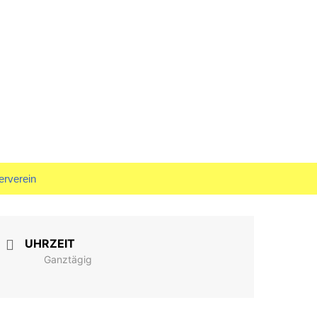
rf
Suchen
erverein
nach:
tand
UHRZEIT
Ganztägig