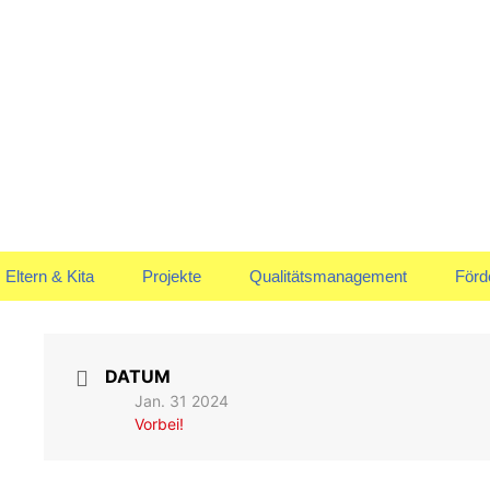
uskommen
en Marienrachdo
Eltern & Kita
Projekte
Qualitätsmanagement
Förd
Elternausschuss
Jahreskreis
Vors
Anmeldung & Aufnahme
DATUM
Jan. 31 2024
Vorbei!