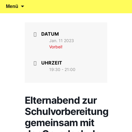
Klein reingehen – Groß rauskommen
Kindergarten Marienrachdorf
Springe
Suchen
Menü
zum
nach:
Inhalt
DATUM
Jan. 11 2023
Vorbei!
UHRZEIT
19:30 - 21:00
Elternabend zur
Schulvorbereitung
gemeinsam mit