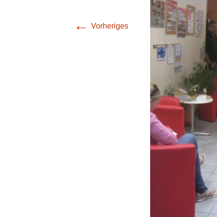
Öffnungszeiten
Aktivitäten
←
Vorheriges
Räume
Kontakte
Virtueller Run
Entwicklung unserer
Drinnen
Einrichtung
Draußen