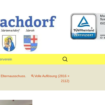
rf
Suchen
erverein
nach:
tand
n
Elternausschuss
.
Volle Auflösung (2816 ×
2112)