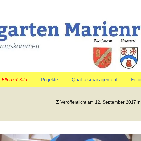
uskommen
en Marienrachdo
Eltern & Kita
Projekte
Qualitätsmanagement
Förd
Elternausschuss
Jahreskreis
Vors
Veröffentlicht am
12. September 2017
i
Anmeldung & Aufnahme