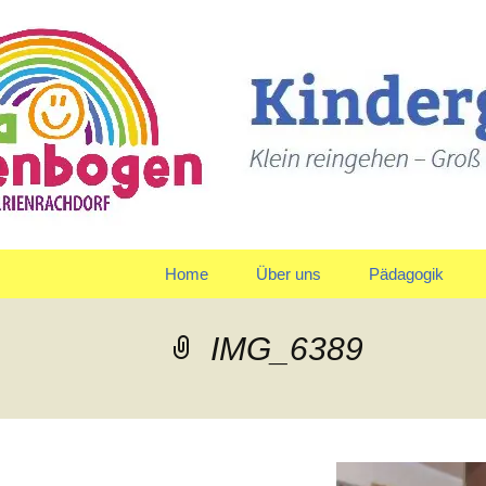
Klein reingehen – Groß ra
Kindergart
Springe
Home
Über uns
Pädagogik
zum
Inhalt
Träger
Gruppen
IMG_6389
Leitbild und Leitziele
Team
Organigramm
Verpflegung
Qualitätspolitik
Tagesablauf