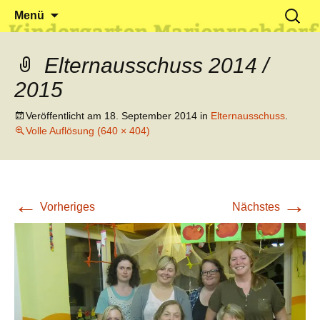
Klein reingehen – Groß rauskommen
Kindergarten Marienrachdorf
Springe
Suchen
Menü
zum
nach:
Inhalt
Elternausschuss 2014 /
2015
Veröffentlicht am
18. September 2014
in
Elternausschuss
.
Volle Auflösung (640 × 404)
←
→
Vorheriges
Nächstes