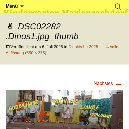
Klein reingehen – Groß rauskommen
Kindergarten Marienrachdorf
Springe
Suchen
Menü
zum
nach:
Inhalt
DSC02282
.Dinos1.jpg_thumb
Veröffentlicht am
6. Juli 2025
in
Dinokirche 2025
.
Volle
Auflösung (650 × 275)
→
Nächstes