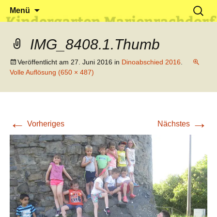
Klein reingehen – Groß rauskommen
Kindergarten Marienrachdorf
Springe
Suchen
Menü
zum
nach:
Inhalt
IMG_8408.1.Thumb
Veröffentlicht am
27. Juni 2016
in
Dinoabschied 2016
.
Volle Auflösung (650 × 487)
←
→
Vorheriges
Nächstes