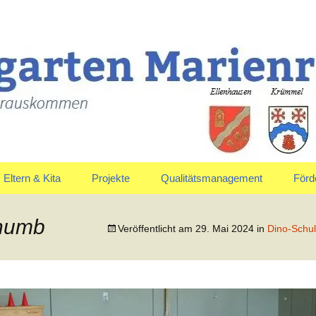
uskommen
en Marienrachdo
Eltern & Kita
Projekte
Qualitätsmanagement
Förd
Elternausschuss
Jahreskreis
Vors
thumb
Veröffentlicht am
29. Mai 2024
in
Dino-Schu
Anmeldung & Aufnahme