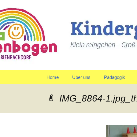
Klein reingehen – Groß ra
Kindergart
Springe
Home
Über uns
Pädagogik
zum
Inhalt
Träger
Gruppen
IMG_8864-1.jpg_
Leitbild und Leitziele
Team
Organigramm
Verpflegung
Qualitätspolitik
Tagesablauf