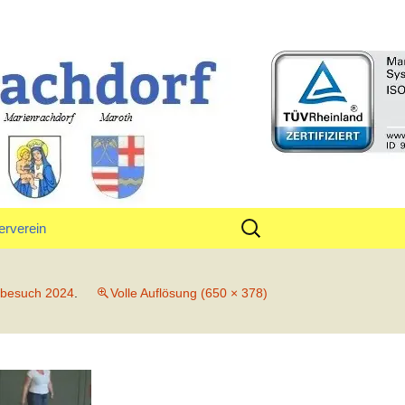
rf
Suchen
erverein
nach:
tand
lbesuch 2024
.
Volle Auflösung (650 × 378)