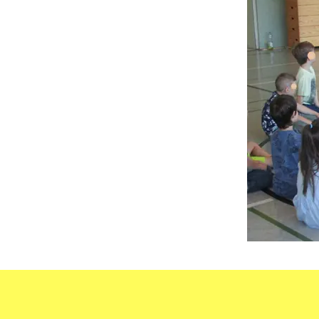
Öffnungszeiten
Aktivitäten
Räume
Kontakte
Virtueller Run
Entwicklung unserer
Drinnen
Einrichtung
Draußen