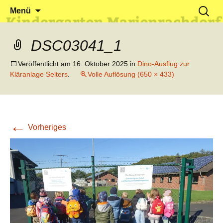
Klein reingehen – Groß rauskommen
Kindergarten Marienrachdorf
Springe
Suchen
Menü
zum
nach:
Inhalt
DSC03041_1
Veröffentlicht am
16. Oktober 2025
in
Dino-Ausflug zur
Kläranlage Selters
.
Volle Auflösung (650 × 433)
←
Vorheriges